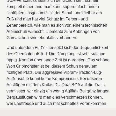
BOA-Verschluss lässt sich der Schuh sehr schnell
komplett öffnen und man kann supereinfach hinein
schlüpfen. Insgesamt sitzt der Schuh unmittelbar am
Fuß und man hat viel Schutz im Fersen- und
Zehenbereich, wie man es sich von einem technischen
Alpinschuh wünscht. Elemente zum Anbringen von
Gamaschen sind ebenfalls vorhanden.
Und unter dem Fuß? Hier setzt sich der Bequemlichkeit
des Obermaterials fort. Die Dämpfung ist sehr soft und
üppig. Komfort über lange Zeit ist garantiert. Das schöne
Wort Gripmonster ist bei diesem Schuh genau am
richtigen Platz. Die aggressive Vibram-Traction-Lug-
Außensohle kennt keine Kompromisse. Bei unseren
Ausflügen mit dem Kailas DU Dual BOA auf die Trails
vermissten wir einzig ein wenig Agilität. Bei ganz langen
Bergausflügen wird man dies verschmerzen können,
wer Lauffreude und auch mal schnelles Vorankommen
im technischen Gelände priorisiert wird weniger Freude
haben.