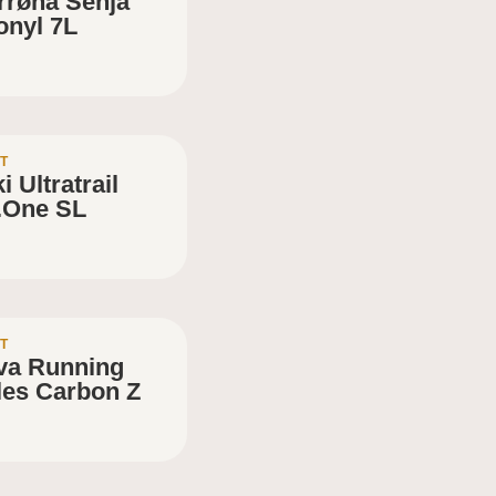
rrøna Senja
onyl 7L
T
i Ultratrail
.One SL
T
lva Running
les Carbon Z