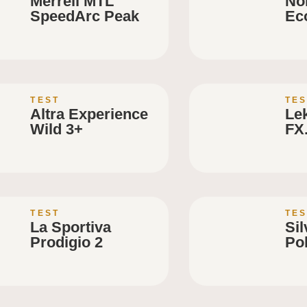
Merrell MTL
No
SpeedArc Peak
Ec
TEST
TES
Altra Experience
Lek
Wild 3+
FX
TEST
TES
La Sportiva
Si
Prodigio 2
Po