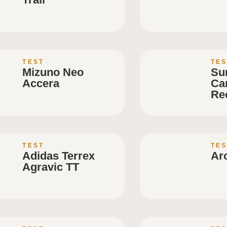
TEST
TES
Mizuno Neo
Su
Accera
Ca
Re
TEST
TES
Adidas Terrex
Arc
Agravic TT