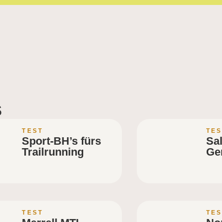
s
TEST
TES
Sport-BH’s fürs
Sa
Trailrunning
Ge
TEST
TES