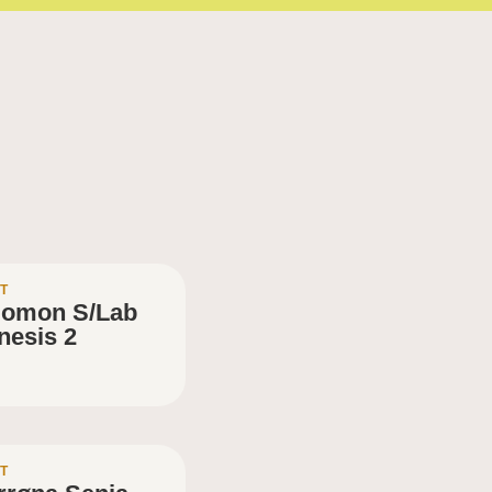
T
lomon S/Lab
nesis 2
T