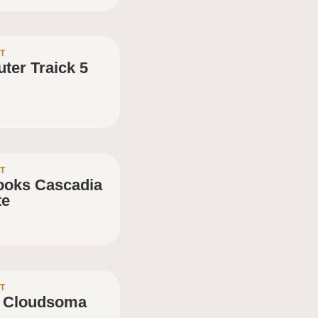
T
ter Traick 5
T
ooks Cascadia
te
T
 Cloudsoma