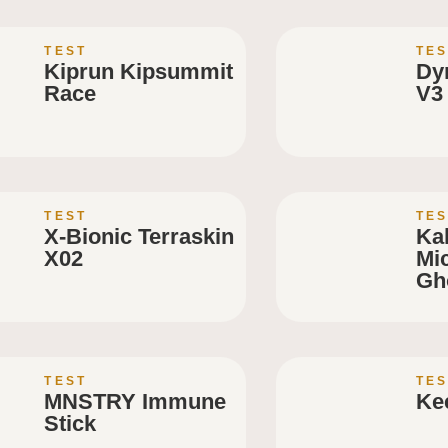
TEST
TES
Kiprun Kipsummit
Dyn
Race
V3
TEST
TES
X-Bionic Terraskin
Ka
X02
Mi
Gh
TEST
TES
MNSTRY Immune
Ke
Stick