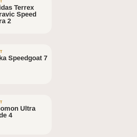
T
idas Terrex
ravic Speed
ra 2
T
ka Speedgoat 7
T
lomon Ultra
de 4