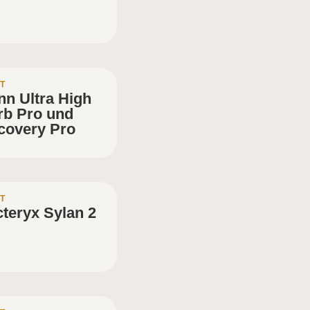
T
nn Ultra High
rb Pro und
covery Pro
T
teryx Sylan 2