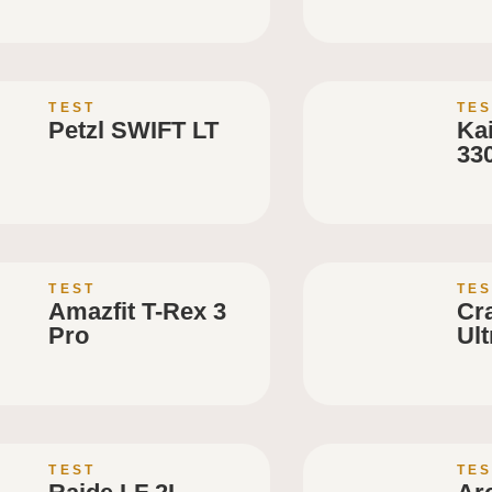
TEST
TES
Petzl SWIFT LT
Ka
33
TEST
TES
Amazfit T-Rex 3
Cra
Pro
Ult
TEST
TES