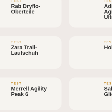
TEST
TES
Rab Dryflo-
Ad
Oberteile
Ag
Ult
TEST
TES
Zara Trail-
Ho
Laufschuh
TEST
TES
Merrell Agility
Sa
Peak 6
Gli