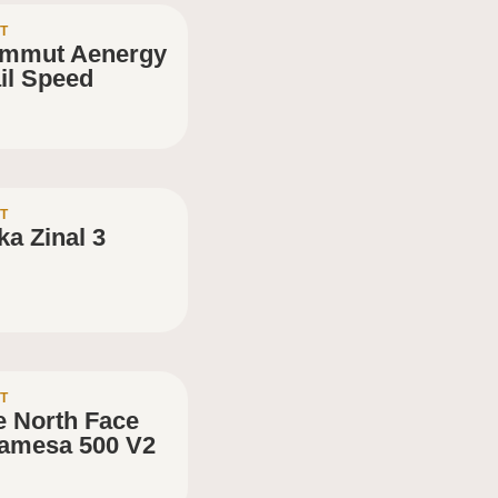
T
mmut Aenergy
il Speed
T
a Zinal 3
T
e North Face
tamesa 500 V2