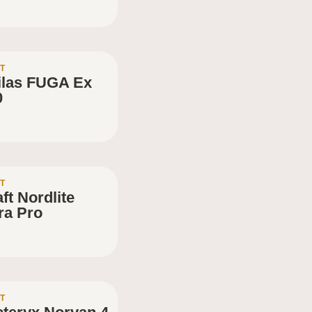
T
ilas FUGA Ex
0
T
ft Nordlite
ra Pro
T