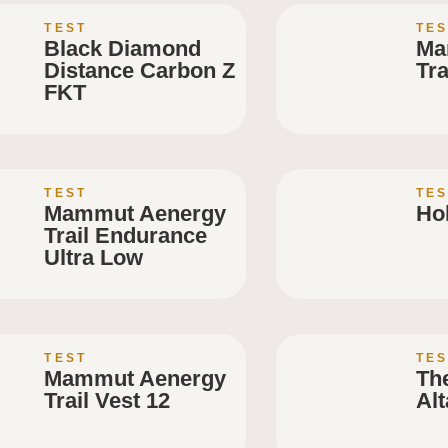
TEST
TES
Black Diamond
Ma
Distance Carbon Z
Tra
FKT
TEST
TES
Mammut Aenergy
Hok
Trail Endurance
Ultra Low
TEST
TES
Mammut Aenergy
Th
Trail Vest 12
Al