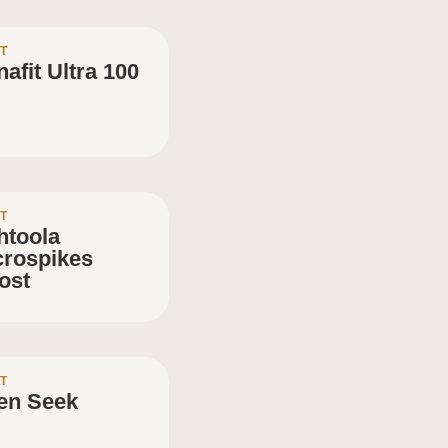
T
afit Ultra 100
T
htoola
crospikes
ost
T
en Seek