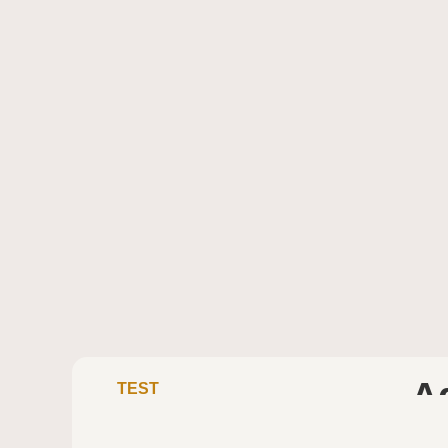
A
TEST
ADIDAS TERREX AGRAVIC SPEED ULTRA