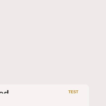
ed
TEST
MERRELL SKYFIRE 2 MATRYX