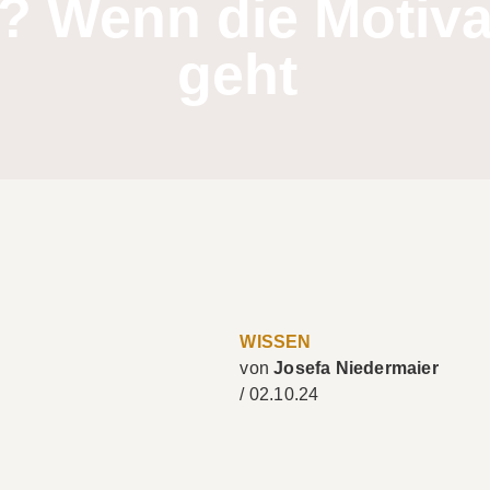
 Wenn die Motiva
geht
WISSEN
Josefa Niedermaier
/
02.10.24