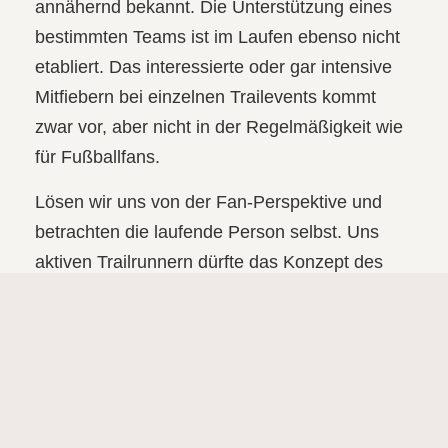
annähernd bekannt. Die Unterstützung eines
bestimmten Teams ist im Laufen ebenso nicht
etabliert. Das interessierte oder gar intensive
Mitfiebern bei einzelnen Trailevents kommt
zwar vor, aber nicht in der Regelmäßigkeit wie
für Fußballfans.
Lösen wir uns von der Fan-Perspektive und
betrachten die laufende Person selbst. Uns
aktiven Trailrunnern dürfte das Konzept des
simuliert Unbedingten nämlich sehr wohl
bekannt vorkommen. Es muss kein Ultra-Trail
gelaufen werden, um in einen Zustand zu
geraten, der einem alles abverlangt und vor die
Wahl stellt: Aufhören oder Weitermachen? Und
wenn weitermachen, dann wofür? Wenn der