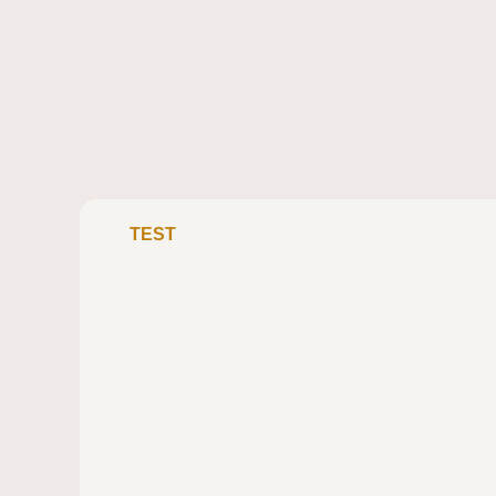
TEST
MAMMUT AENERGY TRAIL SPEED