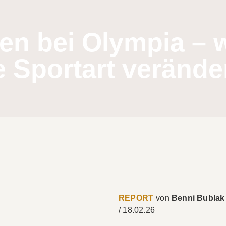
en bei Olympia – w
e Sportart verände
REPORT
Benni Bublak
/
18.02.26