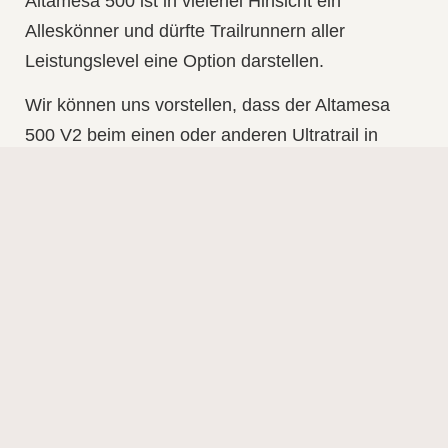
Altamesa 500 ist in vielerlei Hinsicht ein
Alleskönner und dürfte Trailrunnern aller
Leistungslevel eine Option darstellen.
Wir können uns vorstellen, dass der Altamesa
500 V2 beim einen oder anderen Ultratrail in
diesem Sommer zu sehen sein wird. Wir werden
ihn auf jeden Fall in unsere Schuhrotation
aufnehmen.