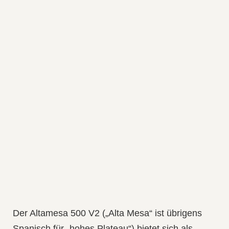
Der Altamesa 500 V2 („Alta Mesa“ ist übrigens
Spanisch für „hohes Plateau“) bietet sich als