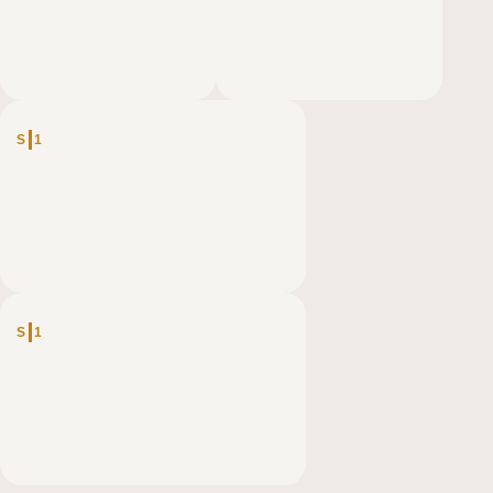
DEUTSCHLAND
S
1
Spalter Hügelland Trail – 23K
DEUTSCHLAND
S
1
Spalter Hügelland Trail – 13K