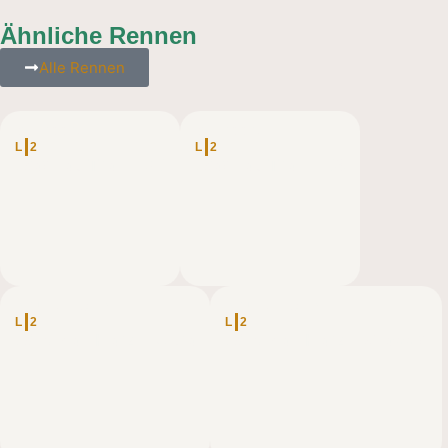
Ähnliche Rennen
Alle Rennen
ÖSTERREICH
ÖSTERREICH
L
2
L
2
Wachau Trail – 35
Wachau Trail – 56
DEUTSCHLAND
DEUTSCHLAND
L
2
L
2
Wildman Harz – Ultra
Wildman Harz – Classic