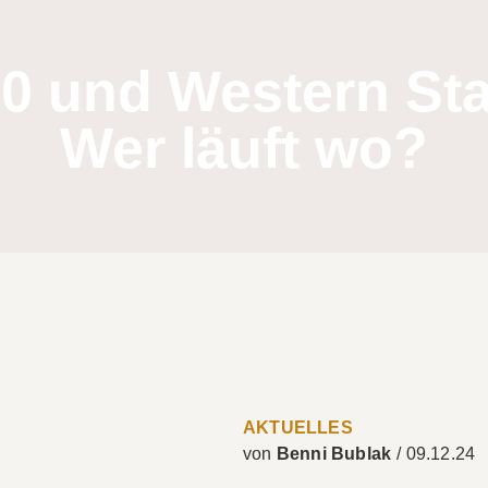
0 und Western Stat
Wer läuft wo?
AKTUELLES
Benni Bublak
/
09.12.24