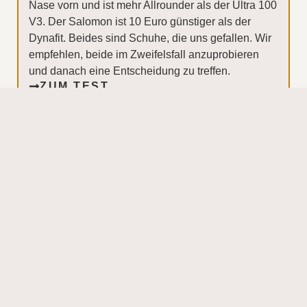
Nase vorn und ist mehr Allrounder als der Ultra 100
V3. Der Salomon ist 10 Euro günstiger als der
Dynafit. Beides sind Schuhe, die uns gefallen. Wir
empfehlen, beide im Zweifelsfall anzuprobieren
und danach eine Entscheidung zu treffen.
ZUM TEST
Die
markante Außensohle
mit der sogenannten
elieveSPHERE-Geometrie
weist, ebenso
unverändert, Aussparungen bzw. Einwölbungen
an den vermeintlich stärksten Druckpunkten am
Fuß auf. Wir nehmen nach wie vor wenig bis
keine Vorteile dieser Innovation aus dem letzten
Jahr wahr – stören tut sie aber auch nicht. Wir