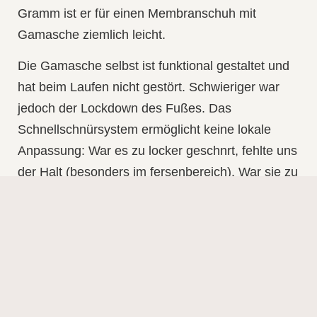
Gramm ist er für einen Membranschuh mit
Gamasche ziemlich leicht.
Die Gamasche selbst ist funktional gestaltet und
hat beim Laufen nicht gestört. Schwieriger war
jedoch der Lockdown des Fußes. Das
Schnellschnürsystem ermöglicht keine lokale
Anpassung: War es zu locker geschnrt, fehlte uns
der Halt (besonders im fersenbereich). War sie zu
fest, drückte uns die Schnürung empfindlich auf
den Spann. Auch die fehlende Atmungsaktivität,
die sich bei einer solchen Schuhkonstruktion
verständlicherweise kaum vermeiden lässt,
schränkte unser Komfortempfinden ein.
Fazit:
Wir mögen den Arcteryx Norvan 4 Nivalis.