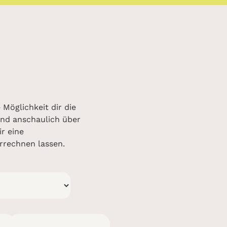
 Möglichkeit dir die
und anschaulich über
r eine
rrechnen lassen.
ÖSTERREICH