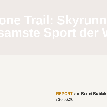
one Trail: Skyrunn
samste Sport der 
REPORT
Benni Bublak
/
30.06.26