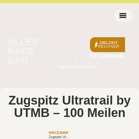
ALLES
ZIELZEIT
RECHNER
RACE
ZUT (Ultratrail)
BAR
164km
+8302hm
-8302hm
Zugspitz Ultratrail by
UTMB – 100 Meilen
RACEBAR
Zugspitz Ultratrail by UTMB