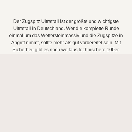
Der Zugspitz Ultratrail ist der größte und wichtigste
Ultratrail in Deutschland. Wer die komplette Runde
einmal um das Wettersteinmassiv und die Zugspitze in
Angriff nimmt, sollte mehr als gut vorbereitet sein. Mit
Sicherheit gibt es noch weitaus technischere 100er,
aber dennoch warten einige alpine Passagen auf dich,
die dich neben der schieren Länge des Rennens vor
einige Herausforderungen stellen werden. Besonders
bei Näße und nach ausgiebigeren Regen- oder
Schneefällen wird die Strecke selektiv. Neben langen
Anstiegen und steilen verblockten Downhills warten
aber auch einige längere flachere bis wellige
Laufpassagen auf dich. Die Veranstalter des ZUT sind
für ihre penibel geplanten und professionell
durchgeführten Events bekannt. Das Thema Sicherheit
wird groß geschrieben. Erstmalig im jahr 2025 gibt es