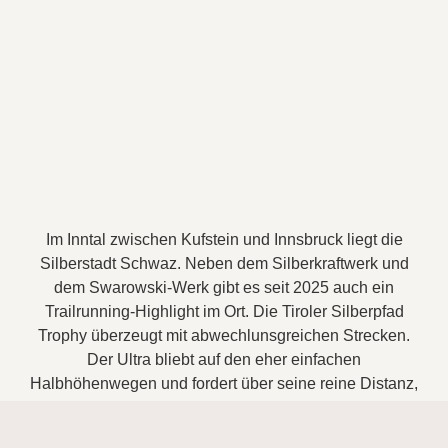
Im Inntal zwischen Kufstein und Innsbruck liegt die
Silberstadt Schwaz. Neben dem Silberkraftwerk und
dem Swarowski-Werk gibt es seit 2025 auch ein
Trailrunning-Highlight im Ort. Die Tiroler Silberpfad
Trophy überzeugt mit abwechlunsgreichen Strecken.
Der Ultra bliebt auf den eher einfachen
Halbhöhenwegen und fordert über seine reine Distanz,
während der Marathon auch über Gipfel mit Weitblicken
und anspruchsvolleren Pfaden führt.