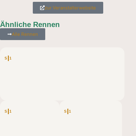
zur Veranstalterwebsite
Ähnliche Rennen
Alle Rennen
DEUTSCHLAND
S
1
Mountainman Pommelsbrunn – Wichtel-Trail
DEUTSCHLAND
DEUTSCHLAND
S
1
S
1
Up The Hill – UTH 5
Up The Hill – UTH 10