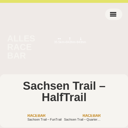
ALLES
35.5km
+843hm
-843hm
RACE
BAR
Sachsen Trail –
HalfTrail
RACEBAR
RACEBAR
Sachsen Trail – FunTrail
Sachsen Trail – QuarterTrail