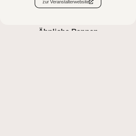
zur Veranstalterwebsite
Ähnliche Rennen
ALLE RENNEN
ÖSTERREICH
M
2
Wachau Trail – 24
DEUTSCHLAND
M
2
Mountainman Pommelsbrunn-Krampus-
Trail