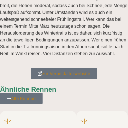
breit, die Höhen moderat, sodass auch bei Schnee jede Menge
Laufspaß aufkommt. Unter Umständen wird es auch ein
weitestgehend schneefreier Frühlingstrail. Wer kann das bei
einem Termin Mitte März heutzutage schon sagen. Die
Herausforderung des Wintertrails ist es daher, sich kurzfristig
an die jeweiligen Bedingungen anzupassen. Wer einen frühen
Start in die Trailrunningsaison in den Alpen sucht, sollte nach
Reit im Winkl reisen. Vier Distanzen stehen zur Auswahl.
zur Veranstalterwebsite
Ähnliche Rennen
Alle Rennen
SCHWEIZ
ÖSTERREICH
S
2
S
2
Madrisa Trail Klosters – T11
Wachau Trail – 10