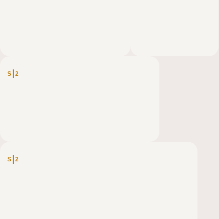
DEUTSCHLAND
S
2
Aberland Ultratrail – Arbersee Trail
DEUTSCHLAND
S
2
Mountainman Pommelsbrunn – Grinch-Trail