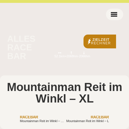
ALLES
ZIELZEIT
RECHNER
RACE
BAR
52.1km
+2068hm
-2066hm
Mountainman Reit im
Winkl – XL
RACEBAR
RACEBAR
Mountainman Reit im Winkl – XXL
Mountainman Reit im Winkl – L