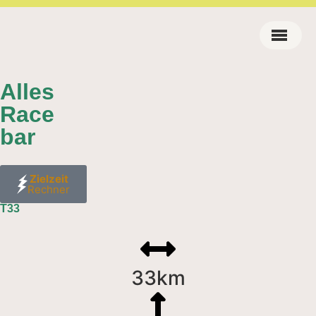
Alles
Race
bar
Zielzeit
Rechner
T33
33km