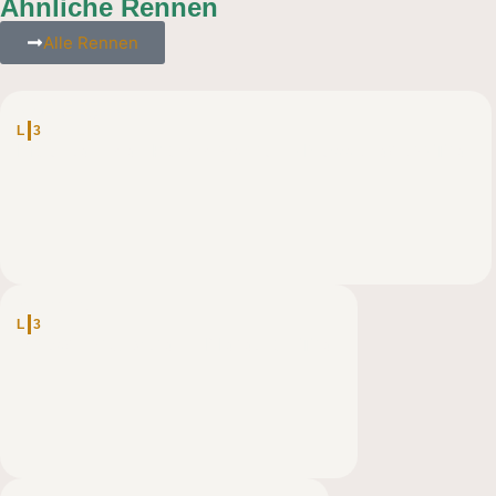
Ähnliche Rennen
Alle Rennen
DEUTSCHLAND
L
3
Mountainman Pommelsbrunn-Nussknacker-Trail
ÖSTERREICH
L
3
Veitscher Skytrail – Marathon Trail