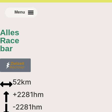
Alles
Race
bar
Zielzeit
Rechner
52km
+2281hm
-2281hm