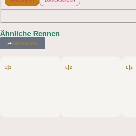
Ähnliche Rennen
Alle Rennen
ÖSTERREICH
ÖSTERREICH
DEU
L
2
L
2
L
2
Wachau Trail – 35
Wachau Trail – 56
Wil
Ultr