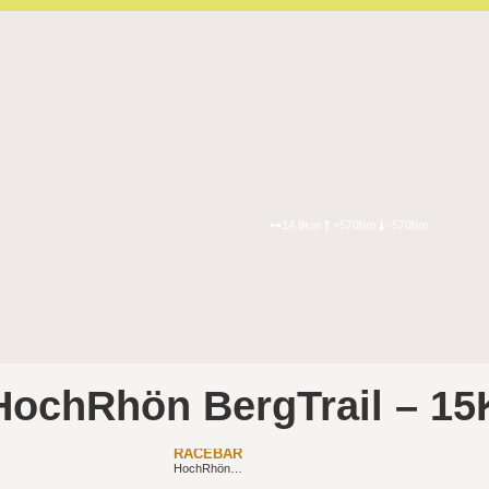
14.9km
+570hm
-570hm
HochRhön BergTrail – 15
RACEBAR
HochRhön BergTrail – 29K