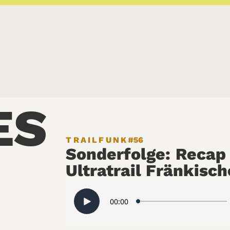
ES
TRAILFUNK
#56
Sonderfolge: Recap
Ultratrail Fränkisc