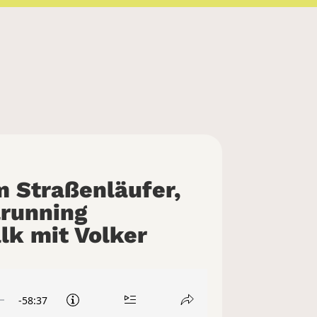
m Straßenläufer,
lrunning
lk mit Volker