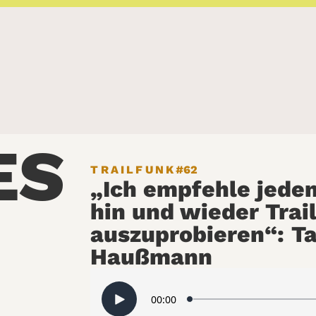
ES
TRAILFUNK
#62
„Ich empfehle jede
hin und wieder Trai
auszuprobieren“: Ta
Haußmann