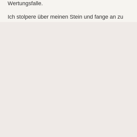
Wertungsfalle.
Ich stolpere über meinen Stein und fange an zu
vergleichen. Nicht nur habe ich die Steine
anderer Jahre in der Vitrine – manche unsagbar
schwer, dass ich beim Gedanken allein
verzweifel, nochmal einen solch großen zu
erlangen. Doch vergleiche ich nicht nur meine
Steine. Mein Sportjahr. Durch die offenen Fenster
der Social Media Kanäle sehe ich auch die
Vitrinen hunderter weiterer Sportler:innen. Mehr
noch, ich werde regelrecht eingeladen, einen
Blick auf die Sammlungen teils obskurer
Jahressteine zu werfen.
Und natürlich vergleichen wir. Doch vergleichen