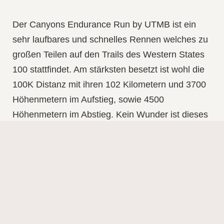
Der
Canyons Endurance Run by UTMB
ist ein
sehr laufbares und schnelles Rennen welches zu
großen Teilen auf den Trails des Western States
100 stattfindet. Am stärksten besetzt ist wohl die
100K Distanz mit ihren 102 Kilometern und 3700
Höhenmetern im Aufstieg, sowie 4500
Höhenmetern im Abstieg. Kein Wunder ist dieses
Rennen doch ein doppeltes
Golden Ticket
Rennen
. Die drei Erstplatzierten qualifizieren sich
für den Western States sowie den UTMB. Einer,
der dich ein Goldenes Ticket für den WSER100
sichern will, ist
Hannes Namberger
. Wir sind
gespannt wie sich der Ruhpoldinger auf diesem
schnellen Kurs schlagen wird. Seine Konkurrenz