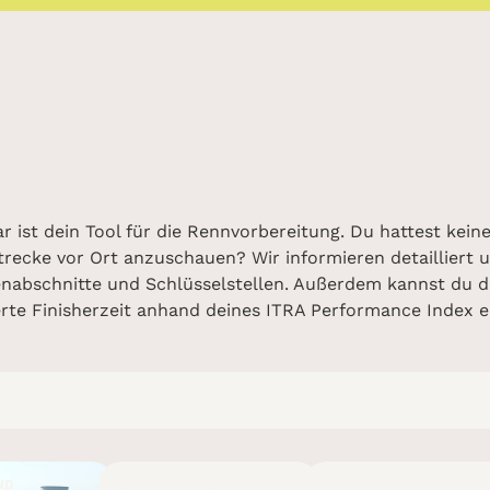
r ist dein Tool für die Rennvorbereitung. Du hattest keine
recke vor Ort anzuschauen? Wir informieren detailliert 
enabschnitte und Schlüsselstellen. Außerdem kannst du di
erte Finisherzeit anhand deines ITRA Performance Index e
ND
DEUTSCHLAND
ÖSTERREICH