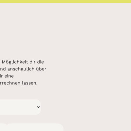
 Möglichkeit dir die
und anschaulich über
r eine
rrechnen lassen.
DEUTSCHLAND